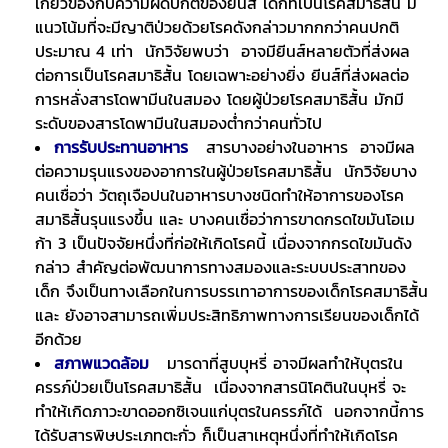
เกี่ยวข้องกับความผิดปกติของยีนส์ เด็กที่เป็นโรคสมาธิสั้น มี
แนวโน้มที่จะมีญาติป่วยด้วยโรคดังกล่าวมากกกว่าคนปกติ
ประมาณ 4 เท่า นักวิจัยพบว่า อาจมียีนส์หลายตัวที่ส่งผล
ต่อการเป็นโรคสมาธิสั้น โดยเฉพาะอย่างยิ่ง ยีนส์ที่ส่งผลต่อ
การหลั่งสารโดพามีนในสมอง โดยผู้ป่วยโรคสมาธิสั้น มักมี
ระดับของสารโดพามีนในสมองต่ำกว่าคนทั่วไป
การรับประทานอาหาร
สารบางอย่างในอาหาร อาจมีผล
ต่อความรุนแรงของอาการในผู้ป่วยโรคสมาธิสั้น นักวิจัยบาง
คนเชื่อว่า วัตถุเจือปนในอาหารบางชนิดทำให้อาการของโรค
สมาธิสั้นรุนแรงขึ้น และ บางคนเชื่อว่าการขาดกรดไขมันโอเม
ก้า 3 เป็นปัจจัยหนึ่งที่ก่อให้เกิดโรคนี้ เนื่องจากกรดไขมันดัง
กล่าว สำคัญต่อพัฒนาการทางสมองและระบบประสาทของ
เด็ก จึงเป็นทางเลือกในการบรรเทาอาการของเด็กโรคสมาธิสั้น
และ ยังอาจสามารถเพิ่มประสิทธิภาพทางการเรียนของเด็กได้
อีกด้วย
สภาพแวดล้อม
มารดาที่สูบบุหรี่ อาจมีผลทำให้บุตรใน
ครรภ์ป่วยเป็นโรคสมาธิสั้น เนื่องจากสารนิโคตินในบุหรี่ จะ
ทำให้เกิดภาวะขาดออกซิเจนแก่บุตรในครรภ์ได้ นอกจากนี้การ
ได้รับสารพิษประเภทตะกั่ว ก็เป็นสาเหตุหนึ่งที่ทำให้เกิดโรค