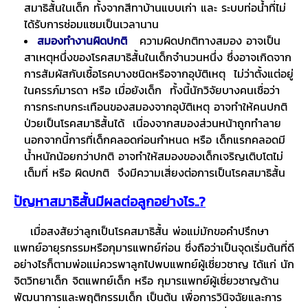
สมาธิสั้นในเด็ก ทั้งจากสีทาบ้านแบบเก่า และ ระบบท่อน้ำที่ไม่
ได้รับการซ่อมแซมเป็นเวลานาน
สมองทำงานผิดปกติ
ความผิดปกติทางสมอง อาจเป็น
สาเหตุหนึ่งของโรคสมาธิสั้นในเด็กจำนวนหนึ่ง ซึ่งอาจเกิดจาก
การสัมผัสกับเชื้อโรคบางชนิดหรือจากอุบัติเหตุ ไม่ว่าตั้งแต่อยู่
ในครรภ์มารดา หรือ เมื่อยังเด็ก ทั้งนี้นักวิจัยบางคนเชื่อว่า
การกระทบกระเทือนของสมองจากอุบัติเหตุ อาจทำให้คนปกติ
ป่วยเป็นโรคสมาธิสั้นได้ เนื่องจากสมองส่วนหน้าถูกทำลาย
นอกจากนี้การที่เด็กคลอดก่อนกำหนด หรือ เด็กแรกคลอดมี
น้ำหนักน้อยกว่าปกติ อาจทำให้สมองของเด็กเจริญเติบโตไม่
เต็มที่ หรือ ผิดปกติ จึงมีความเสี่ยงต่อการเป็นโรคสมาธิสั้น
ปัญหาสมาธิสั้นมีผลต่อลูกอย่างไร..?
เมื่อสงสัยว่าลูกเป็นโรคสมาธิสั้น พ่อแม่มักขอคำปรึกษา
แพทย์อายุรกรรมหรือกุมารแพทย์ก่อน ซึ่งถือว่าเป็นจุดเริ่มต้นที่ดี
อย่างไรก็ตามพ่อแม่ควรพาลูกไปพบแพทย์ผู้เชี่ยวชาญ ได้แก่ นัก
จิตวิทยาเด็ก จิตแพทย์เด็ก หรือ กุมารแพทย์ผู้เชี่ยวชาญด้าน
พัฒนาการและพฤติกรรมเด็ก เป็นต้น เพื่อการวินิจฉัยและการ