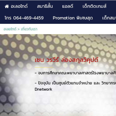
อเลอไทด์
สมาธิสั้น
แอลดี
เด็กติดเกมส์
โทร 064-469-4459
Promotion พิเศษสุด
เด็กสมา
อเลอไทด์
>
เกี่ยวกับเรา
เซน วรวีร์ ล่องสกุลวิคุปต์
- จบการศึกษาคณะพยาบาลศาสตร์โรงพยาบาลศิร
- ปัจจุบัน เป็นศูนย์ตัวแทนจำหน่าย และ วิทยาก
Dnetwork